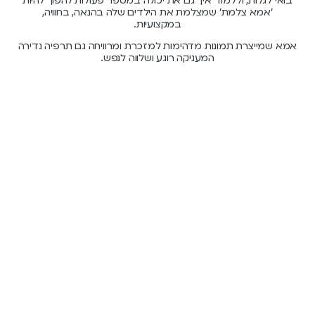
בואי לגלות, וללמוד איך גם את יכולה במספר פעולות להפוך להיות
'אמא צלמת' שמצלמת את הילדים שלה בהנאה, בחוויה,
במקצועיות.
אמא שמייצרת תמונות מדהימות למזכרת ומרוויחה גם תרפיה נדירה
המעניקה רוגע ושלווה לנפש.