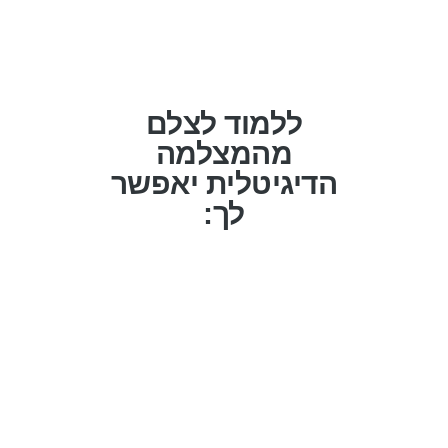
ללמוד לצלם
מהמצלמה
הדיגיטלית יאפשר
לך:
להגשים את
לשתף בכייף עם
החלום ולמלאות
המשפחה
את אלבום
והחברים, חוויות
התמונות
ואירועים, שמחות